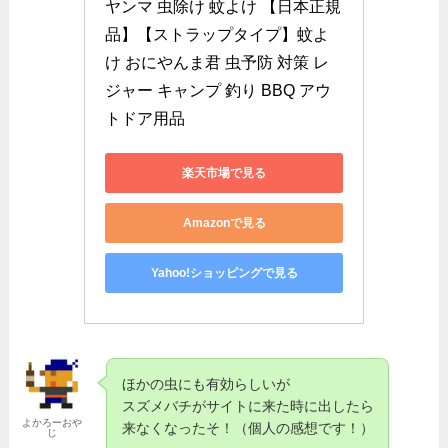
ヤンマ 虫除け 蚊よけ 【日本正規
品】【ストラップタイプ】蚊よ
け おにやんま君 虫予防 対策 レ
ジャー キャンプ 釣り BBQ アウ
トドア用品
楽天市場で見る
Amazonで見る
Yahoo!ショッピングで見る
ほかの虫にも有効らしいが
スズメバチがサイトに来た時に出したら
よかろーおや
来なくなったそ！（個人の感想です！）
じ