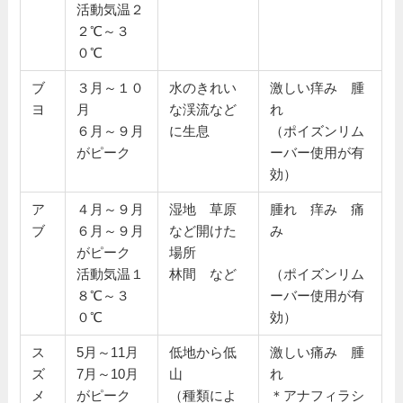
活動気温２
２℃～３
０℃
ブ
３月～１０
水のきれい
激しい痒み 腫
ヨ
月
な渓流など
れ
６月～９月
に生息
（ポイズンリム
がピーク
ーバー使用が有
効）
ア
４月～９月
湿地 草原
腫れ 痒み 痛
ブ
６月～９月
など開けた
み
がピーク
場所
活動気温１
林間 など
（ポイズンリム
８℃～３
ーバー使用が有
０℃
効）
ス
5月～11月
低地から低
激しい痛み 腫
ズ
7月～10月
山
れ
メ
がピーク
（種類によ
＊アナフィラシ