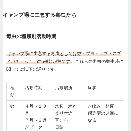
キャンプ場に生息する毒虫たち
毒虫の種類別活動時期
キャンプ場に生息する毒虫としては蚊・ブヨ・アブ・スズ
メバチ・ムカデの5種類が主です
。これらの毒虫の発生時に
関しては以下の通りです。
種
活動時期
活動場所
症状
類
蚊
４月～１０
水辺・水た
かゆみ 発疹
月
まり付近
感染症の原因に
７月～９月
草むら
なる
がピーク
日陰