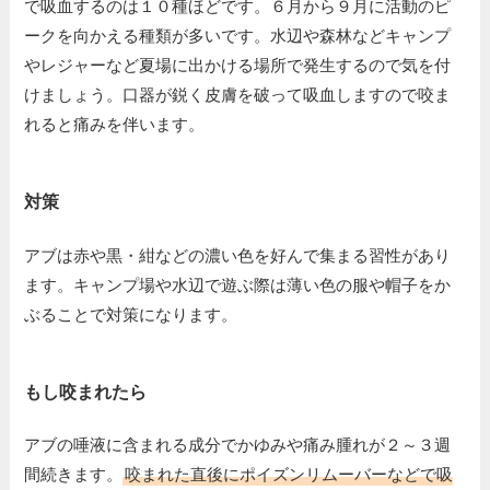
で吸血するのは１０種ほどです。６月から９月に活動のピ
ークを向かえる種類が多いです。水辺や森林などキャンプ
やレジャーなど夏場に出かける場所で発生するので気を付
けましょう。口器が鋭く皮膚を破って吸血しますので咬ま
れると痛みを伴います。
対策
アブは赤や黒・紺などの濃い色を好んで集まる習性があり
ます。キャンプ場や水辺で遊ぶ際は薄い色の服や帽子をか
ぶることで対策になります。
もし咬まれたら
アブの唾液に含まれる成分でかゆみや痛み腫れが２～３週
間続きます。
咬まれた直後にポイズンリムーバーなどで吸