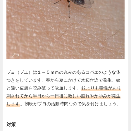
ブヨ（ブユ）は１～５ｍｍの丸みのあるコバエのような体
つきをしています。春から夏にかけて水辺付近で発生。蚊
と違い皮膚を咬み破って吸血します。
蚊よりも毒性があり
刺されてから半日から一日後に激しい腫れやかゆみが発生
します
。朝晩がブヨの活動時間なので気を付けましょう。
対策