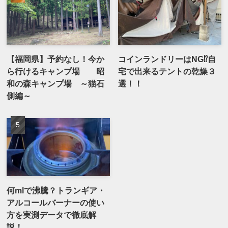
【福岡県】予約なし！今か
コインランドリーはNG⁉自
ら行けるキャンプ場 昭
宅で出来るテントの乾燥３
和の森キャンプ場 ～猫石
選！！
側編～
何mlで沸騰？トランギア・
アルコールバーナーの使い
方を実測データで徹底解
説！