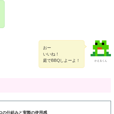
ら
！
おー
いいね！
庭でBBQしよーよ！
かえるくん
ロの仕組みと実際の使用感