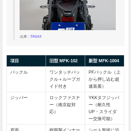
出典：
TANAX
項目
旧型 MFK-102
新型 MFK-1004
バックル
ワンタッチバッ
PFバックル（上
クル＋ループガ
から押し込む超
イド付き
速装着）
ジッパー
ロックファスナ
YKKタフジッパ
ー（南京錠対
ー（耐久性
応）
UP・スライダ
ー交換可能）
底面
樹脂製インナー
シート形状に沿