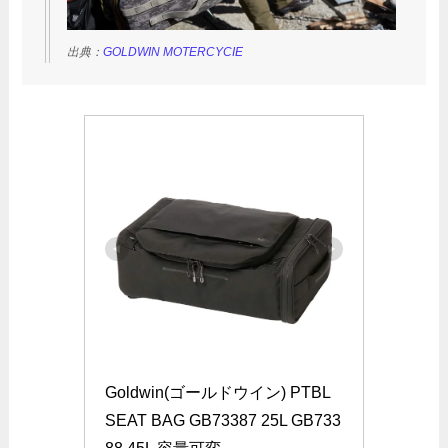
出典：
GOLDWIN MOTERCYCIE
Goldwin(ゴールドウイン) PTBL 
SEAT BAG GB73387 25L GB733