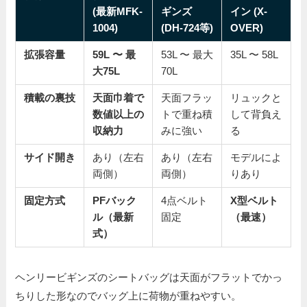
(最新MFK-
ギンズ
イン (X-
1004)
(DH-724等)
OVER)
拡張容量
59L 〜 最
53L 〜 最大
35L 〜 58L
大75L
70L
積載の裏技
天面巾着で
天面フラッ
リュックと
数値以上の
トで重ね積
して背負え
収納力
みに強い
る
サイド開き
あり（左右
あり（左右
モデルによ
両側）
両側）
りあり
固定方式
PFバック
4点ベルト
X型ベルト
ル（最新
固定
（最速）
式）
ヘンリービギンズのシートバッグは天面がフラットでかっ
ちりした形なのでバッグ上に荷物が重ねやすい。